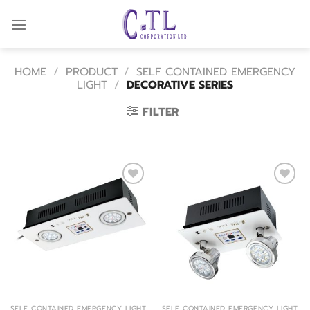
Skip
to
content
HOME
/
PRODUCT
/
SELF CONTAINED EMERGENCY
LIGHT
/
DECORATIVE SERIES
FILTER
Add
Add
to
to
wishlist
wishlist
SELF CONTAINED EMERGENCY LIGHT
SELF CONTAINED EMERGENCY LIGHT