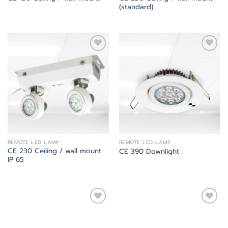
(standard)
Add
Add
to
to
wishlist
wishlist
REMOTE LED LAMP
REMOTE LED LAMP
CE 230 Ceiling / wall mount
CE 390 Downlight
IP 65
Add
Add
to
to
wishlist
wishlist