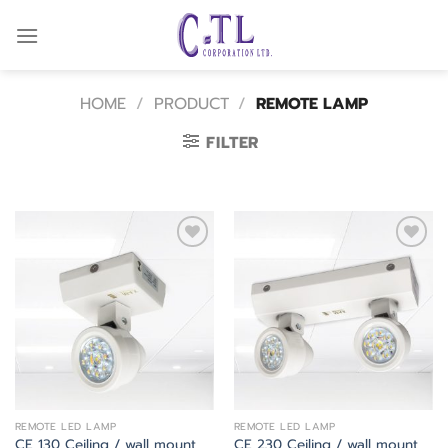
Skip
to
content
HOME
/
PRODUCT
/
REMOTE LAMP
FILTER
Add
Add
to
to
wishlist
wishlist
REMOTE LED LAMP
REMOTE LED LAMP
CE 230 Ceiling / wall mount
CE 130 Ceiling / wall mount